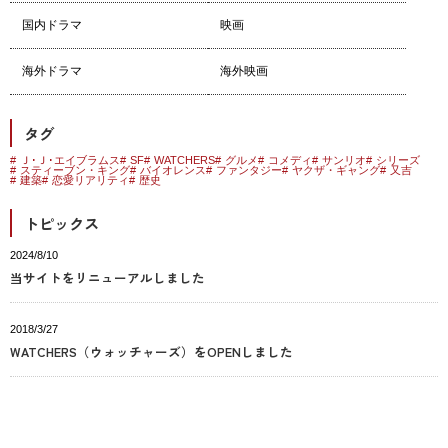
国内ドラマ
映画
海外ドラマ
海外映画
タグ
Ｊ･Ｊ･エイブラムス
SF
WATCHERS
グルメ
コメディ
サンリオ
シリーズ
スティーブン・キング
バイオレンス
ファンタジー
ヤクザ・ギャング
又吉
建築
恋愛リアリティ
歴史
トピックス
2024/8/10
当サイトをリニューアルしました
2018/3/27
WATCHERS（ウォッチャーズ）をOPENしました