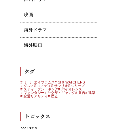
映画
海外ドラマ
海外映画
タグ
Ｊ･Ｊ･エイブラムス
SF
WATCHERS
グルメ
コメディ
サンリオ
シリーズ
スティーブン・キング
バイオレンス
ファンタジー
ヤクザ・ギャング
又吉
建築
恋愛リアリティ
歴史
トピックス
2024/8/10